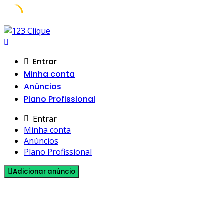
Skip
to
content
Entrar
Minha conta
Anúncios
Plano Profissional
Entrar
Minha conta
Anúncios
Plano Profissional
Adicionar anúncio
Anunciar Serviços em Tocantins | 3
Anúncios Grátis por Mês