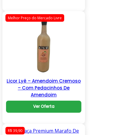
Melhor Preço do Mercado Livre
Licor Lyê – Amendoim Cremoso
– Com Pedacinhos De
Amendoim
Ver Oferta
R$ 39,90