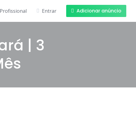
Adicionar anúncio
Profissional
Entrar
rá | 3
Mês