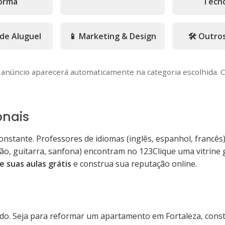
orma
Tecno
 de Aluguel
📱 Marketing & Design
🛠️ Outro
u anúncio aparecerá automaticamente na categoria escolhida. C
onais
onstante. Professores de idiomas (inglês, espanhol, francês)
ão, guitarra, sanfona) encontram no 123Clique uma vitrine g
e suas aulas grátis
e construa sua reputação online.
do. Seja para reformar um apartamento em Fortaleza, constr