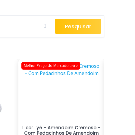
Pesquisar
Melhor Preço do Mercado Livre
R$ 39,90
Licor Lyê – Amendoim Cremoso –
Cachaça 
Com Pedacinhos De Amendoim
Laresch P