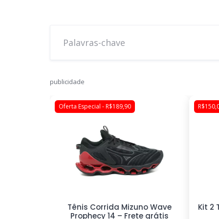
publicidade
Oferta Especial - R$189,90
R$150,0
sual Leve
Tênis Corrida Mizuno Wave
Kit 2
Prophecy 14 – Frete grátis