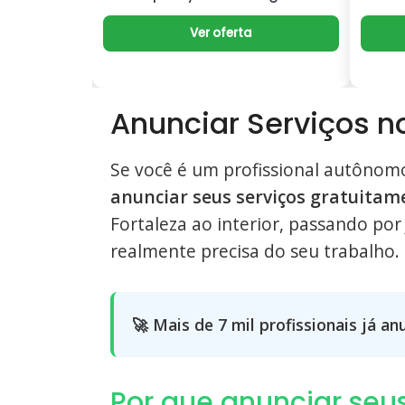
ra
Ver oferta
Anunciar Serviços n
Se você é um profissional autônom
anunciar seus serviços gratuitam
Fortaleza ao interior, passando por
realmente precisa do seu trabalho.
🚀 Mais de 7 mil profissionais já a
Por que anunciar seus