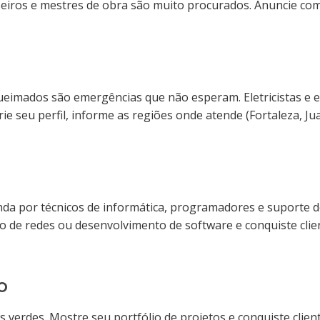
gesseiros e mestres de obra são muito procurados. Anuncie co
queimados são emergências que não esperam. Eletricistas e
ie seu perfil, informe as regiões onde atende (Fortaleza, J
a por técnicos de informática, programadores e suporte de
de redes ou desenvolvimento de software e conquiste clien
o
s verdes. Mostre seu portfólio de projetos e conquiste cli