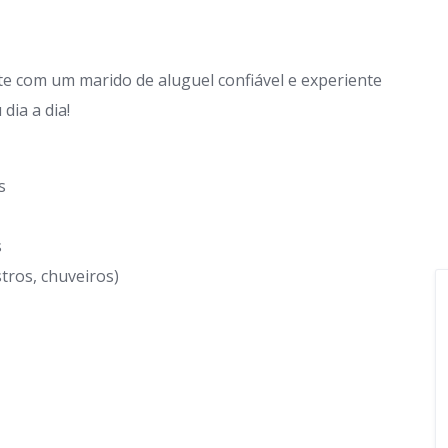
te com um marido de aluguel confiável e experiente
dia a dia!
s
s
stros, chuveiros)